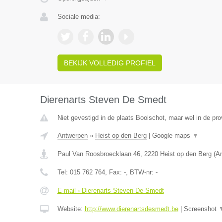
Sociale media:
BEKIJK VOLLEDIG PROFIEL
Dierenarts Steven De Smedt
Niet gevestigd in de plaats Booischot, maar wel in de pr
Antwerpen
»
Heist op den Berg
|
Google maps
▼
Paul Van Roosbroecklaan 46
,
2220
Heist op den Berg
(
A
Tel:
015 762 764
, Fax:
-
, BTW-nr:
-
E-mail › Dierenarts Steven De Smedt
Website:
http://www.dierenartsdesmedt.be
|
Screenshot