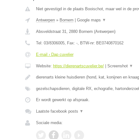
Niet gevestigd in de plaats Booischot, maar wel in de pr
Antwerpen
»
Bornem
|
Google maps
▼
Absveldstraat 31
,
2880
Bornem
(
Antwerpen
)
Tel:
03/8306005
, Fax:
-
, BTW-nr:
BE0740870162
E-mail › Dap cuvelier
Website:
https://dierenartscuvelier.be/
|
Screenshot
▼
dierenarts kleine huisdieren (hond, kat, konijnen en knaa
gezelschapsdieren, digitale RX, echografie, hartonderzo
Er wordt gewerkt op afspraak.
Laatste facebook posts
▼
Sociale media: