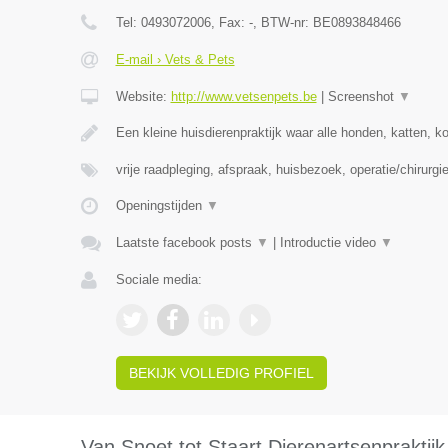
Tel:
0493072006
, Fax:
-
, BTW-nr:
BE0893848466
E-mail › Vets & Pets
Website:
http://www.vetsenpets.be
|
Screenshot
▼
Een kleine huisdierenpraktijk waar alle honden, katten, k
vrije raadpleging, afspraak, huisbezoek, operatie/chirurgie
Openingstijden
▼
Laatste facebook posts
▼
|
Introductie video
▼
Sociale media:
BEKIJK VOLLEDIG PROFIEL
Van Snoet tot Staart Dierenartsenpraktijk