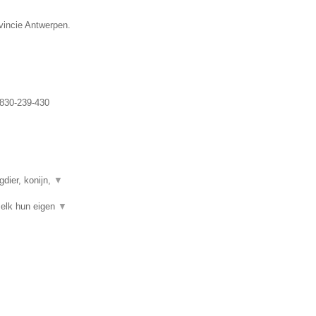
ovincie Antwerpen.
830-239-430
gdier, konijn,
▼
t elk hun eigen
▼