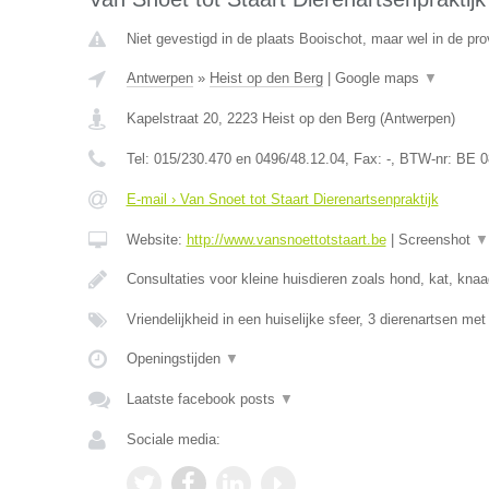
Niet gevestigd in de plaats Booischot, maar wel in de pr
Antwerpen
»
Heist op den Berg
|
Google maps
▼
Kapelstraat 20
,
2223
Heist op den Berg
(
Antwerpen
)
Tel:
015/230.470 en 0496/48.12.04
, Fax:
-
, BTW-nr:
BE 0
E-mail › Van Snoet tot Staart Dierenartsenpraktijk
Website:
http://www.vansnoettotstaart.be
|
Screenshot
▼
Consultaties voor kleine huisdieren zoals hond, kat, knaa
Vriendelijkheid in een huiselijke sfeer, 3 dierenartsen me
Openingstijden
▼
Laatste facebook posts
▼
Sociale media: