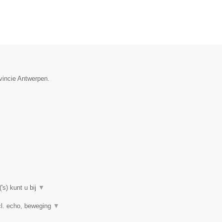
ovincie Antwerpen.
's) kunt u bij
▼
cl. echo, beweging
▼