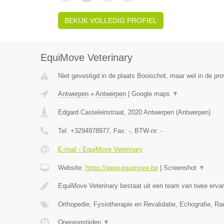
BEKIJK VOLLEDIG PROFIEL
EquiMove Veterinary
Niet gevestigd in de plaats Booischot, maar wel in de pr
Antwerpen
»
Antwerpen
|
Google maps
▼
Edgard Casteleinstraat
,
2020
Antwerpen
(
Antwerpen
)
Tel:
+3294978977
, Fax:
-
, BTW-nr:
-
E-mail › EquiMove Veterinary
Website:
https://www.equimove.be
|
Screenshot
▼
EquiMove Veterinary bestaat uit een team van twee erva
Orthopedie, Fysiotherapie en Revalidatie, Echografie, Ra
Openingstijden
▼