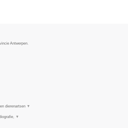
ovincie Antwerpen.
ren dierenartsen
▼
diografie,
▼