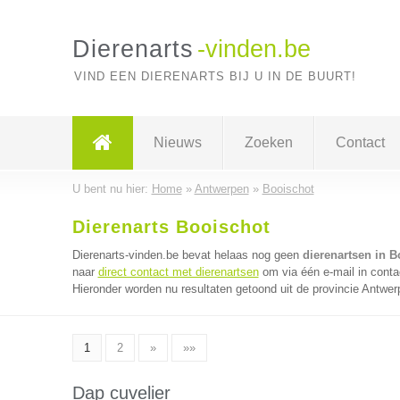
Dierenarts
-vinden.be
VIND EEN DIERENARTS BIJ U IN DE BUURT!
Nieuws
Zoeken
Contact
U bent nu hier:
Home
»
Antwerpen
»
Booischot
Dierenarts Booischot
Dierenarts-vinden.be bevat helaas nog geen
dierenartsen in B
naar
direct contact met dierenartsen
om via één e-mail in conta
Hieronder worden nu resultaten getoond uit de provincie Antwer
1
2
»
»»
Dap cuvelier