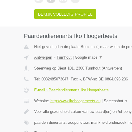
BEKIJK VOLLEDIG PROFIEL
Paardendierenarts Iko Hoogerbeets
Niet gevestigd in de plaats Booischot, maar wel in de pr
Antwerpen
»
Turnhout
|
Google maps
▼
Steenweg op Diest 101
,
2300
Turnhout
(
Antwerpen
)
Tel:
0032485073047
, Fax:
-
, BTW-nr:
BE 0864.693.236
E-mail › Paardendierenarts Iko Hoogerbeets
Website:
http://www.ikohoogerbeets.eu
|
Screenshot
▼
Voor alle gezondheid zaken van uw paard(en) en /of pony(
paarden dierenarts, acupunctuur, mankheid onderzoek in