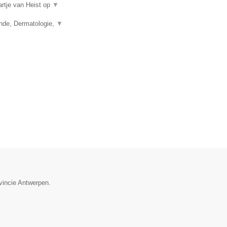
artje van Heist op
▼
unde, Dermatologie,
▼
ovincie Antwerpen.