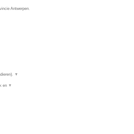
ovincie Antwerpen.
gdieren).
▼
ek en
▼