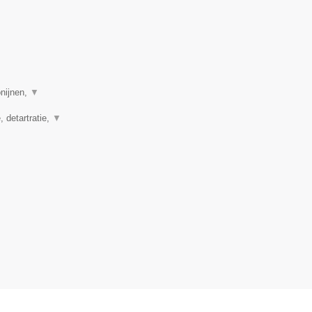
onijnen,
▼
, detartratie,
▼