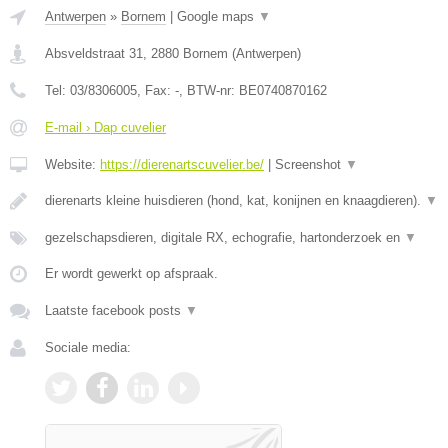
Antwerpen
»
Bornem
|
Google maps
▼
Absveldstraat 31
,
2880
Bornem
(
Antwerpen
)
Tel:
03/8306005
, Fax:
-
, BTW-nr:
BE0740870162
E-mail › Dap cuvelier
Website:
https://dierenartscuvelier.be/
|
Screenshot
▼
dierenarts kleine huisdieren (hond, kat, konijnen en knaagdieren).
▼
gezelschapsdieren, digitale RX, echografie, hartonderzoek en
▼
Er wordt gewerkt op afspraak.
Laatste facebook posts
▼
Sociale media: