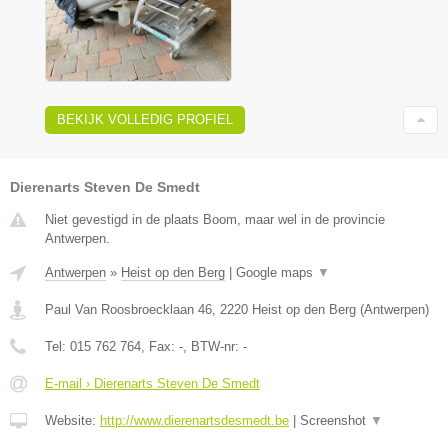
BEKIJK VOLLEDIG PROFIEL
Dierenarts Steven De Smedt
Niet gevestigd in de plaats Boom, maar wel in de provincie
Antwerpen.
Antwerpen
»
Heist op den Berg
|
Google maps
▼
Paul Van Roosbroecklaan 46
,
2220
Heist op den Berg
(
Antwerpen
)
Tel:
015 762 764
, Fax:
-
, BTW-nr:
-
E-mail › Dierenarts Steven De Smedt
Website:
http://www.dierenartsdesmedt.be
|
Screenshot
▼