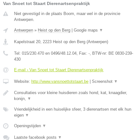
Van Snoet tot Staart Dierenartsenpraktijk
Niet gevestigd in de plaats Boom, maar wel in de provincie
Antwerpen.
Antwerpen
»
Heist op den Berg
|
Google maps
▼
Kapelstraat 20
,
2223
Heist op den Berg
(
Antwerpen
)
Tel:
015/230.470 en 0496/48.12.04
, Fax:
-
, BTW-nr:
BE 0830-239-
430
E-mail › Van Snoet tot Staart Dierenartsenpraktijk
Website:
http://www.vansnoettotstaart.be
|
Screenshot
▼
Consultaties voor kleine huisdieren zoals hond, kat, knaagdier,
konijn,
▼
Vriendelijkheid in een huiselijke sfeer, 3 dierenartsen met elk hun
eigen
▼
Openingstijden
▼
Laatste facebook posts
▼