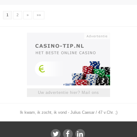
1
2
»
»»
Uw advertentie hier? Mail ons
Ik kwam, ik zocht, ik vond - Julius Caesar / 47 v.Chr. ;)