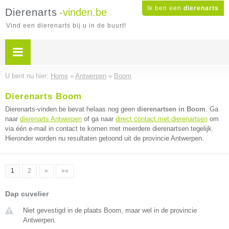
Ik ben een
dierenarts
Dierenarts
-vinden.be
Vind een dierenarts bij u in de buurt!
U bent nu hier:
Home
»
Antwerpen
»
Boom
Dierenarts Boom
Dierenarts-vinden.be bevat helaas nog geen
dierenartsen in Boom
. Ga
naar
dierenarts Antwerpen
of ga naar
direct contact met dierenartsen
om
via één e-mail in contact te komen met meerdere dierenartsen tegelijk.
Hieronder worden nu resultaten getoond uit de provincie Antwerpen.
1
2
»
»»
Dap cuvelier
Niet gevestigd in de plaats Boom, maar wel in de provincie
Antwerpen.