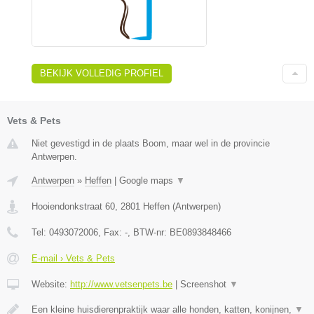
BEKIJK VOLLEDIG PROFIEL
Vets & Pets
Niet gevestigd in de plaats Boom, maar wel in de provincie
Antwerpen.
Antwerpen
»
Heffen
|
Google maps
▼
Hooiendonkstraat 60
,
2801
Heffen
(
Antwerpen
)
Tel:
0493072006
, Fax:
-
, BTW-nr:
BE0893848466
E-mail › Vets & Pets
Website:
http://www.vetsenpets.be
|
Screenshot
▼
Een kleine huisdierenpraktijk waar alle honden, katten, konijnen,
▼