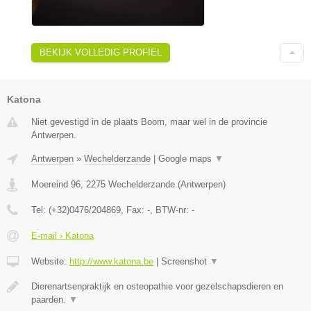
BEKIJK VOLLEDIG PROFIEL
Katona
Niet gevestigd in de plaats Boom, maar wel in de provincie
Antwerpen.
Antwerpen
»
Wechelderzande
|
Google maps
▼
Moereind 96
,
2275
Wechelderzande
(
Antwerpen
)
Tel:
(+32)0476/204869
, Fax:
-
, BTW-nr:
-
E-mail › Katona
Website:
http://www.katona.be
|
Screenshot
▼
Dierenartsenpraktijk en osteopathie voor gezelschapsdieren en
paarden.
▼