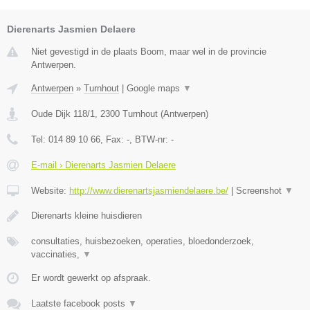
Dierenarts Jasmien Delaere
Niet gevestigd in de plaats Boom, maar wel in de provincie
Antwerpen.
Antwerpen
»
Turnhout
|
Google maps
▼
Oude Dijk 118/1
,
2300
Turnhout
(
Antwerpen
)
Tel:
014 89 10 66
, Fax:
-
, BTW-nr:
-
E-mail › Dierenarts Jasmien Delaere
Website:
http://www.dierenartsjasmiendelaere.be/
|
Screenshot
▼
Dierenarts kleine huisdieren
consultaties, huisbezoeken, operaties, bloedonderzoek,
vaccinaties,
▼
Er wordt gewerkt op afspraak.
Laatste facebook posts
▼