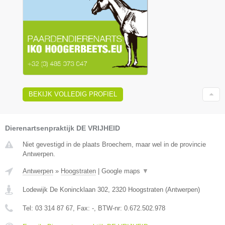
BEKIJK VOLLEDIG PROFIEL
Dierenartsenpraktijk DE VRIJHEID
Niet gevestigd in de plaats Broechem, maar wel in de provincie
Antwerpen.
Antwerpen
»
Hoogstraten
|
Google maps
▼
Lodewijk De Konincklaan 302
,
2320
Hoogstraten
(
Antwerpen
)
Tel:
03 314 87 67
, Fax:
-
, BTW-nr:
0.672.502.978