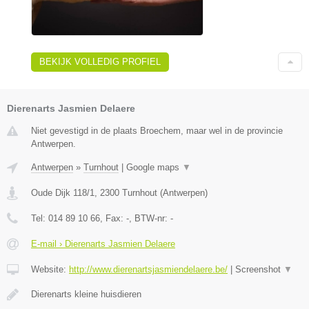
BEKIJK VOLLEDIG PROFIEL
Dierenarts Jasmien Delaere
Niet gevestigd in de plaats Broechem, maar wel in de provincie
Antwerpen.
Antwerpen
»
Turnhout
|
Google maps
▼
Oude Dijk 118/1
,
2300
Turnhout
(
Antwerpen
)
Tel:
014 89 10 66
, Fax:
-
, BTW-nr:
-
E-mail › Dierenarts Jasmien Delaere
Website:
http://www.dierenartsjasmiendelaere.be/
|
Screenshot
▼
Dierenarts kleine huisdieren