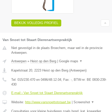
BEKIJK VOLLEDIG PROFIEL
Van Snoet tot Staart Dierenartsenpraktijk
Niet gevestigd in de plaats Broechem, maar wel in de provincie
Antwerpen.
Antwerpen
»
Heist op den Berg
|
Google maps
▼
Kapelstraat 20
,
2223
Heist op den Berg
(
Antwerpen
)
Tel:
015/230.470 en 0496/48.12.04
, Fax:
-
, BTW-nr:
BE 0830-239-
430
E-mail › Van Snoet tot Staart Dierenartsenpraktijk
Website:
http://www.vansnoettotstaart.be
|
Screenshot
▼
Consultaties voor kleine huisdieren zoals hond, kat, knaagdier,