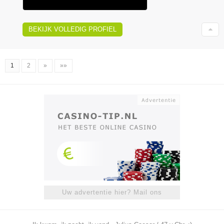
BEKIJK VOLLEDIG PROFIEL
1
2
»
»»
Uw advertentie hier? Mail ons