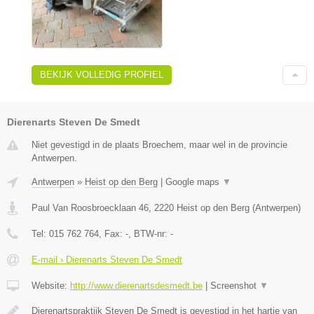
BEKIJK VOLLEDIG PROFIEL
Dierenarts Steven De Smedt
Niet gevestigd in de plaats Broechem, maar wel in de provincie
Antwerpen.
Antwerpen
»
Heist op den Berg
|
Google maps
▼
Paul Van Roosbroecklaan 46
,
2220
Heist op den Berg
(
Antwerpen
)
Tel:
015 762 764
, Fax:
-
, BTW-nr:
-
E-mail › Dierenarts Steven De Smedt
Website:
http://www.dierenartsdesmedt.be
|
Screenshot
▼
Dierenartspraktijk Steven De Smedt is gevestigd in het hartje van