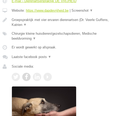
E-mail › Dierenartsenpraktijk DE VRIJHEID
Website:
https://www.dapdevrijheid.be
|
Screenshot
▼
Groepspraktijk met vier ervaren dierenartsen (Dr. Veerle Guffens,
Katrien
▼
Chirurgie kleine huisdieren/gezelschapsdieren, Medische
beeldvorming
▼
Er wordt gewerkt op afspraak.
Laatste facebook posts
▼
Sociale media: