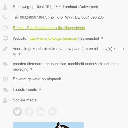
Steenweg op Diest 101
,
2300
Turnhout
(
Antwerpen
)
Tel:
0032485073047
, Fax:
-
, BTW-nr:
BE 0864.693.236
E-mail › Paardendierenarts Iko Hoogerbeets
Website:
http://www.ikohoogerbeets.eu
|
Screenshot
▼
Voor alle gezondheid zaken van uw paard(en) en /of pony('s) kunt u
bij
▼
paarden dierenarts, acupunctuur, mankheid onderzoek incl. echo,
beweging
▼
Er wordt gewerkt op afspraak.
Laatste tweets
▼
Sociale media: