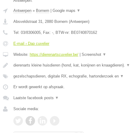
Antwerpen.
Antwerpen
»
Bornem
|
Google maps
▼
Absveldstraat 31
,
2880
Bornem
(
Antwerpen
)
Tel:
03/8306005
, Fax:
-
, BTW-nr:
BE0740870162
E-mail › Dap cuvelier
Website:
https://dierenartscuvelier.be/
|
Screenshot
▼
dierenarts kleine huisdieren (hond, kat, konijnen en knaagdieren).
▼
gezelschapsdieren, digitale RX, echografie, hartonderzoek en
▼
Er wordt gewerkt op afspraak.
Laatste facebook posts
▼
Sociale media: