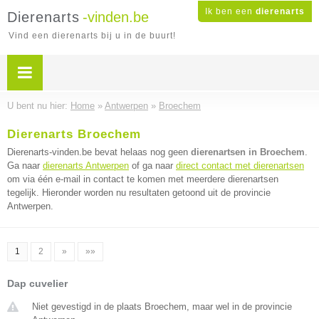
Ik ben een
dierenarts
Dierenarts
-vinden.be
Vind een dierenarts bij u in de buurt!
U bent nu hier:
Home
»
Antwerpen
»
Broechem
Dierenarts Broechem
Dierenarts-vinden.be bevat helaas nog geen
dierenartsen in Broechem
.
Ga naar
dierenarts Antwerpen
of ga naar
direct contact met dierenartsen
om via één e-mail in contact te komen met meerdere dierenartsen
tegelijk. Hieronder worden nu resultaten getoond uit de provincie
Antwerpen.
1
2
»
»»
Dap cuvelier
Niet gevestigd in de plaats Broechem, maar wel in de provincie