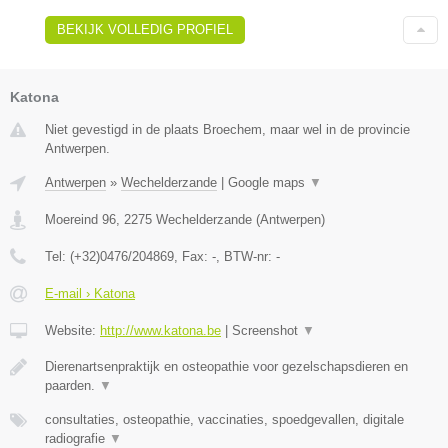
BEKIJK VOLLEDIG PROFIEL
Katona
Niet gevestigd in de plaats Broechem, maar wel in de provincie
Antwerpen.
Antwerpen
»
Wechelderzande
|
Google maps
▼
Moereind 96
,
2275
Wechelderzande
(
Antwerpen
)
Tel:
(+32)0476/204869
, Fax:
-
, BTW-nr:
-
E-mail › Katona
Website:
http://www.katona.be
|
Screenshot
▼
Dierenartsenpraktijk en osteopathie voor gezelschapsdieren en
paarden.
▼
consultaties, osteopathie, vaccinaties, spoedgevallen, digitale
radiografie
▼