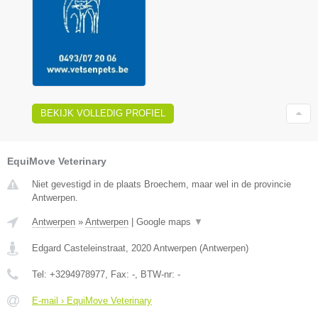
BEKIJK VOLLEDIG PROFIEL
EquiMove Veterinary
Niet gevestigd in de plaats Broechem, maar wel in de provincie
Antwerpen.
Antwerpen
»
Antwerpen
|
Google maps
▼
Edgard Casteleinstraat
,
2020
Antwerpen
(
Antwerpen
)
Tel:
+3294978977
, Fax:
-
, BTW-nr:
-
E-mail › EquiMove Veterinary