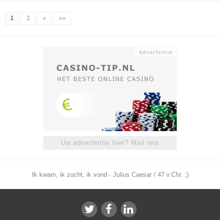
1
2
»
»»
Uw advertentie hier? Mail ons
Ik kwam, ik zocht, ik vond - Julius Caesar / 47 v.Chr. ;)