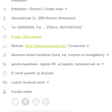
Antwerpen.
Antwerpen
»
Bornem
|
Google maps
▼
Absveldstraat 31
,
2880
Bornem
(
Antwerpen
)
Tel:
03/8306005
, Fax:
-
, BTW-nr:
BE0740870162
E-mail › Dap cuvelier
Website:
https://dierenartscuvelier.be/
|
Screenshot
▼
dierenarts kleine huisdieren (hond, kat, konijnen en knaagdieren).
▼
gezelschapsdieren, digitale RX, echografie, hartonderzoek en
▼
Er wordt gewerkt op afspraak.
Laatste facebook posts
▼
Sociale media: