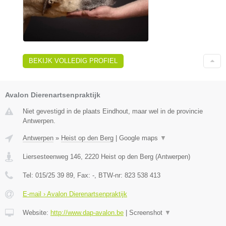
BEKIJK VOLLEDIG PROFIEL
Avalon Dierenartsenpraktijk
Niet gevestigd in de plaats Eindhout, maar wel in de provincie
Antwerpen.
Antwerpen
»
Heist op den Berg
|
Google maps
▼
Liersesteenweg 146
,
2220
Heist op den Berg
(
Antwerpen
)
Tel:
015/25 39 89
, Fax:
-
, BTW-nr:
823 538 413
E-mail › Avalon Dierenartsenpraktijk
Website:
http://www.dap-avalon.be
|
Screenshot
▼