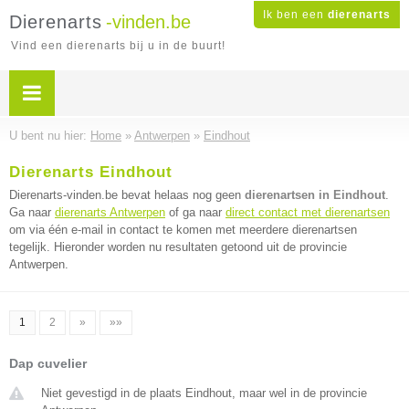
Ik ben een
dierenarts
Dierenarts
-vinden.be
Vind een dierenarts bij u in de buurt!
U bent nu hier:
Home
»
Antwerpen
»
Eindhout
Dierenarts Eindhout
Dierenarts-vinden.be bevat helaas nog geen
dierenartsen in Eindhout
.
Ga naar
dierenarts Antwerpen
of ga naar
direct contact met dierenartsen
om via één e-mail in contact te komen met meerdere dierenartsen
tegelijk. Hieronder worden nu resultaten getoond uit de provincie
Antwerpen.
1
2
»
»»
Dap cuvelier
Niet gevestigd in de plaats Eindhout, maar wel in de provincie