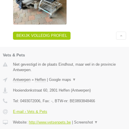
BEKIJK VOLLEDIG PROFIEL
Vets & Pets
Niet gevestigd in de plaats Eindhout, maar wel in de provincie
Antwerpen.
Antwerpen
»
Heffen
|
Google maps
▼
Hooiendonkstraat 60
,
2801
Heffen
(
Antwerpen
)
Tel:
0493072006
, Fax:
-
, BTW-nr:
BE0893848466
E-mail › Vets & Pets
Website:
http://www.vetsenpets.be
|
Screenshot
▼