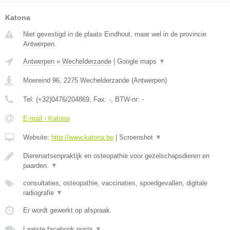
Katona
Niet gevestigd in de plaats Eindhout, maar wel in de provincie
Antwerpen.
Antwerpen
»
Wechelderzande
|
Google maps
▼
Moereind 96
,
2275
Wechelderzande
(
Antwerpen
)
Tel:
(+32)0476/204869
, Fax:
-
, BTW-nr:
-
E-mail › Katona
Website:
http://www.katona.be
|
Screenshot
▼
Dierenartsenpraktijk en osteopathie voor gezelschapsdieren en
paarden.
▼
consultaties, osteopathie, vaccinaties, spoedgevallen, digitale
radiografie
▼
Er wordt gewerkt op afspraak.
Laatste facebook posts
▼