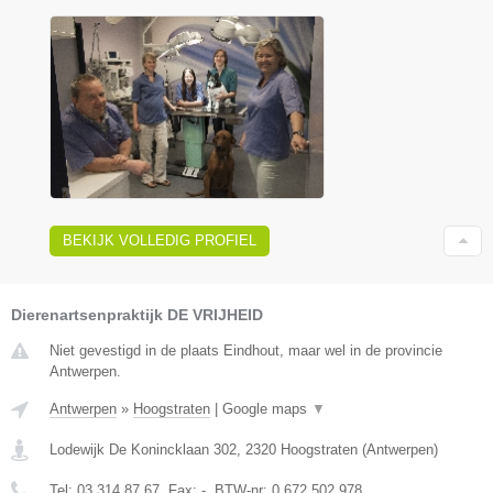
BEKIJK VOLLEDIG PROFIEL
Dierenartsenpraktijk DE VRIJHEID
Niet gevestigd in de plaats Eindhout, maar wel in de provincie
Antwerpen.
Antwerpen
»
Hoogstraten
|
Google maps
▼
Lodewijk De Konincklaan 302
,
2320
Hoogstraten
(
Antwerpen
)
Tel:
03 314 87 67
, Fax:
-
, BTW-nr:
0.672.502.978