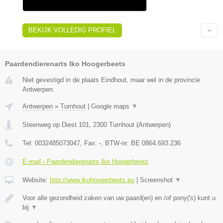
BEKIJK VOLLEDIG PROFIEL
Paardendierenarts Iko Hoogerbeets
Niet gevestigd in de plaats Eindhout, maar wel in de provincie
Antwerpen.
Antwerpen
»
Turnhout
|
Google maps
▼
Steenweg op Diest 101
,
2300
Turnhout
(
Antwerpen
)
Tel:
0032485073047
, Fax:
-
, BTW-nr:
BE 0864.693.236
E-mail › Paardendierenarts Iko Hoogerbeets
Website:
http://www.ikohoogerbeets.eu
|
Screenshot
▼
Voor alle gezondheid zaken van uw paard(en) en /of pony('s) kunt u
bij
▼