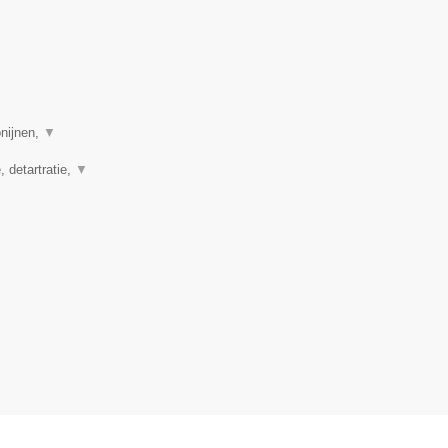
onijnen,
▼
, detartratie,
▼