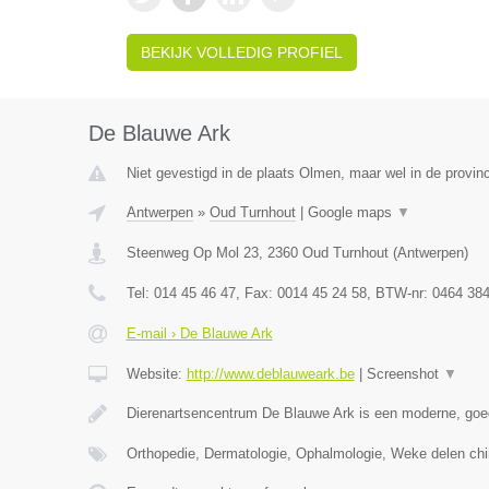
BEKIJK VOLLEDIG PROFIEL
De Blauwe Ark
Niet gevestigd in de plaats Olmen, maar wel in de provin
Antwerpen
»
Oud Turnhout
|
Google maps
▼
Steenweg Op Mol 23
,
2360
Oud Turnhout
(
Antwerpen
)
Tel:
014 45 46 47
, Fax:
0014 45 24 58
, BTW-nr:
0464 384
E-mail › De Blauwe Ark
Website:
http://www.deblauweark.be
|
Screenshot
▼
Dierenartsencentrum De Blauwe Ark is een moderne, goed
Orthopedie, Dermatologie, Ophalmologie, Weke delen chi