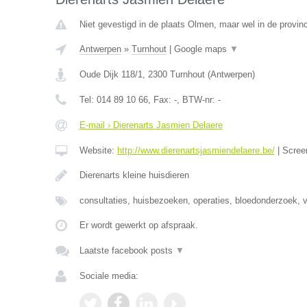
Niet gevestigd in de plaats Olmen, maar wel in de provin
Antwerpen
»
Turnhout
|
Google maps
▼
Oude Dijk 118/1
,
2300
Turnhout
(
Antwerpen
)
Tel:
014 89 10 66
, Fax:
-
, BTW-nr:
-
E-mail › Dierenarts Jasmien Delaere
Website:
http://www.dierenartsjasmiendelaere.be/
|
Scree
Dierenarts kleine huisdieren
consultaties, huisbezoeken, operaties, bloedonderzoek, 
Er wordt gewerkt op afspraak.
Laatste facebook posts
▼
Sociale media: