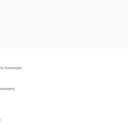
cie Antwerpen.
ntwerpen
)
▼