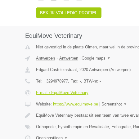
BEKIJK VOLLEDIG PROFIEL
EquiMove Veterinary
Niet gevestigd in de plaats Olmen, maar wel in de provin
Antwerpen
»
Antwerpen
|
Google maps
▼
Edgard Casteleinstraat
,
2020
Antwerpen
(
Antwerpen
)
Tel:
+3294978977
, Fax:
-
, BTW-nr:
-
E-mail › EquiMove Veterinary
Website:
https://www.equimove.be
|
Screenshot
▼
EquiMove Veterinary bestaat uit een team van twee erva
Orthopedie, Fysiotherapie en Revalidatie, Echografie, Ra
Openingstijden
▼