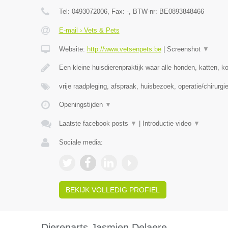
Tel:
0493072006
, Fax:
-
, BTW-nr:
BE0893848466
E-mail › Vets & Pets
Website:
http://www.vetsenpets.be
|
Screenshot
▼
Een kleine huisdierenpraktijk waar alle honden, katten, k
vrije raadpleging, afspraak, huisbezoek, operatie/chirurgie
Openingstijden
▼
Laatste facebook posts
▼
|
Introductie video
▼
Sociale media:
BEKIJK VOLLEDIG PROFIEL
Dierenarts Jasmien Delaere