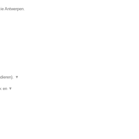
cie Antwerpen.
gdieren).
▼
ek en
▼