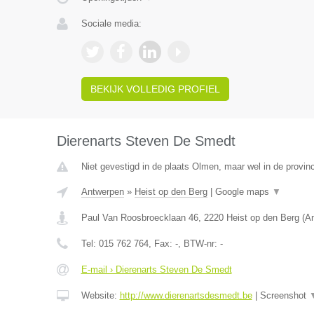
Sociale media:
BEKIJK VOLLEDIG PROFIEL
Dierenarts Steven De Smedt
Niet gevestigd in de plaats Olmen, maar wel in de provin
Antwerpen
»
Heist op den Berg
|
Google maps
▼
Paul Van Roosbroecklaan 46
,
2220
Heist op den Berg
(
A
Tel:
015 762 764
, Fax:
-
, BTW-nr:
-
E-mail › Dierenarts Steven De Smedt
Website:
http://www.dierenartsdesmedt.be
|
Screenshot