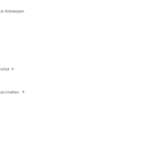
cie Antwerpen.
nshot
▼
vaccinaties,
▼