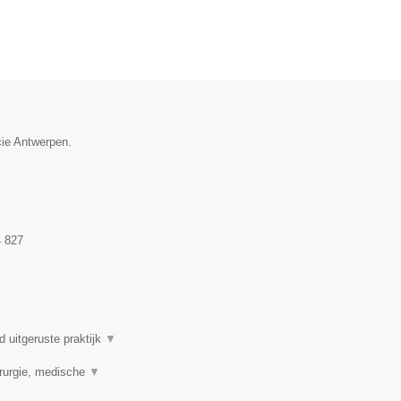
cie Antwerpen.
 827
 uitgeruste praktijk
▼
rurgie, medische
▼