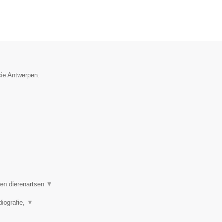
cie Antwerpen.
ren dierenartsen
▼
diografie,
▼