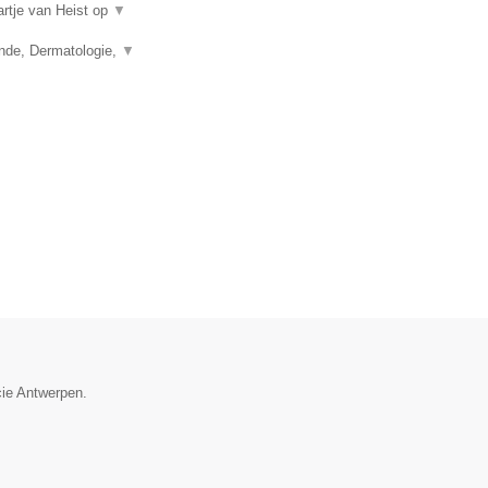
artje van Heist op
▼
unde, Dermatologie,
▼
cie Antwerpen.