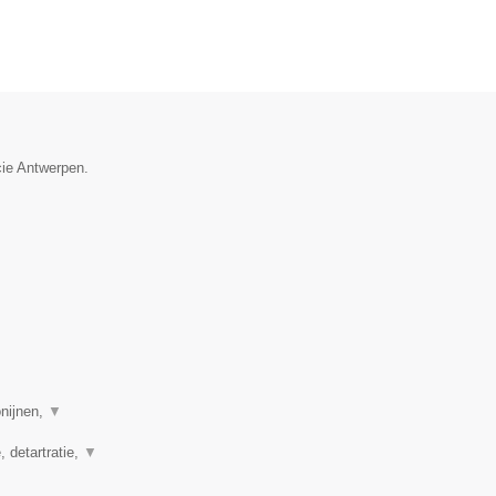
cie Antwerpen.
onijnen,
▼
, detartratie,
▼