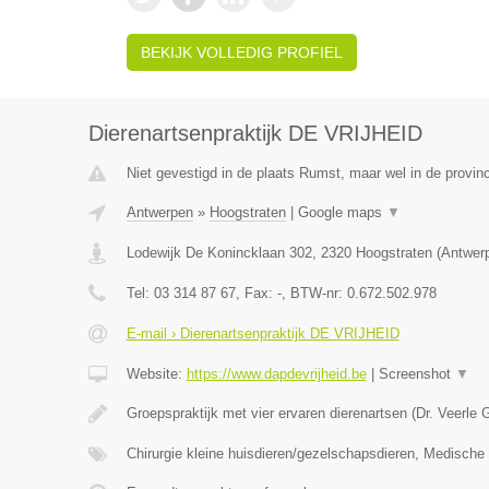
BEKIJK VOLLEDIG PROFIEL
Dierenartsenpraktijk DE VRIJHEID
Niet gevestigd in de plaats Rumst, maar wel in de provin
Antwerpen
»
Hoogstraten
|
Google maps
▼
Lodewijk De Konincklaan 302
,
2320
Hoogstraten
(
Antwer
Tel:
03 314 87 67
, Fax:
-
, BTW-nr:
0.672.502.978
E-mail › Dierenartsenpraktijk DE VRIJHEID
Website:
https://www.dapdevrijheid.be
|
Screenshot
▼
Groepspraktijk met vier ervaren dierenartsen (Dr. Veerle 
Chirurgie kleine huisdieren/gezelschapsdieren, Medisch