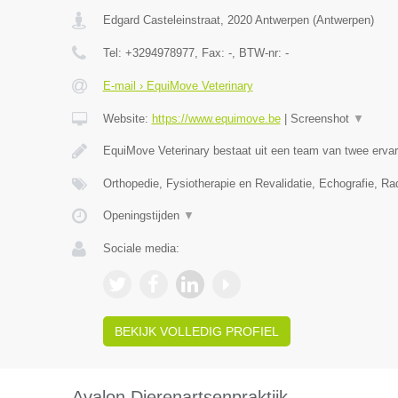
Edgard Casteleinstraat
,
2020
Antwerpen
(
Antwerpen
)
Tel:
+3294978977
, Fax:
-
, BTW-nr:
-
E-mail › EquiMove Veterinary
Website:
https://www.equimove.be
|
Screenshot
▼
EquiMove Veterinary bestaat uit een team van twee erva
Orthopedie, Fysiotherapie en Revalidatie, Echografie, Ra
Openingstijden
▼
Sociale media:
BEKIJK VOLLEDIG PROFIEL
Avalon Dierenartsenpraktijk