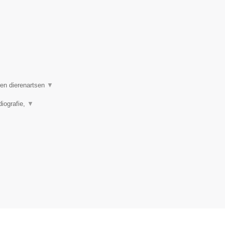
ren dierenartsen
▼
diografie,
▼