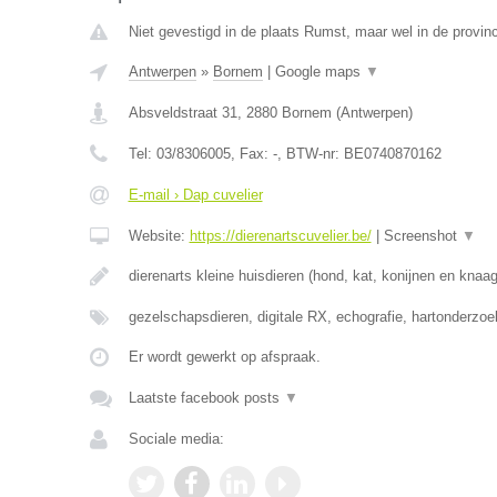
Niet gevestigd in de plaats Rumst, maar wel in de provin
Antwerpen
»
Bornem
|
Google maps
▼
Absveldstraat 31
,
2880
Bornem
(
Antwerpen
)
Tel:
03/8306005
, Fax:
-
, BTW-nr:
BE0740870162
E-mail › Dap cuvelier
Website:
https://dierenartscuvelier.be/
|
Screenshot
▼
dierenarts kleine huisdieren (hond, kat, konijnen en knaa
gezelschapsdieren, digitale RX, echografie, hartonderzo
Er wordt gewerkt op afspraak.
Laatste facebook posts
▼
Sociale media: