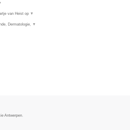
▼
artje van Heist op
▼
unde, Dermatologie,
▼
cie Antwerpen.