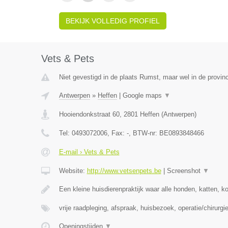
BEKIJK VOLLEDIG PROFIEL
Vets & Pets
Niet gevestigd in de plaats Rumst, maar wel in de provin
Antwerpen
»
Heffen
|
Google maps
▼
Hooiendonkstraat 60
,
2801
Heffen
(
Antwerpen
)
Tel:
0493072006
, Fax:
-
, BTW-nr:
BE0893848466
E-mail › Vets & Pets
Website:
http://www.vetsenpets.be
|
Screenshot
▼
Een kleine huisdierenpraktijk waar alle honden, katten, k
vrije raadpleging, afspraak, huisbezoek, operatie/chirurgie
Openingstijden
▼