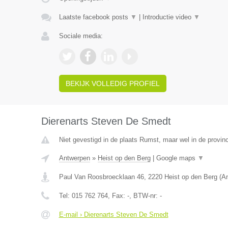
Laatste facebook posts
▼
|
Introductie video
▼
Sociale media:
BEKIJK VOLLEDIG PROFIEL
Dierenarts Steven De Smedt
Niet gevestigd in de plaats Rumst, maar wel in de provin
Antwerpen
»
Heist op den Berg
|
Google maps
▼
Paul Van Roosbroecklaan 46
,
2220
Heist op den Berg
(
A
Tel:
015 762 764
, Fax:
-
, BTW-nr:
-
E-mail › Dierenarts Steven De Smedt