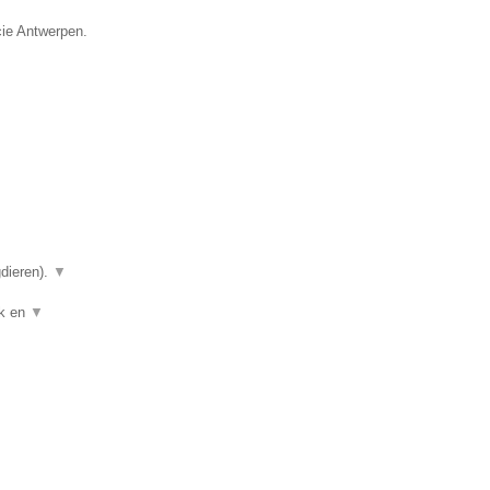
cie Antwerpen.
gdieren).
▼
ek en
▼