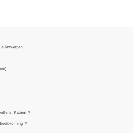
cie Antwerpen.
pen
)
Guffens, Katrien
▼
e beeldvorming
▼