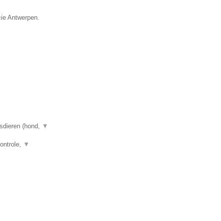
cie Antwerpen.
isdieren (hond,
▼
controle,
▼