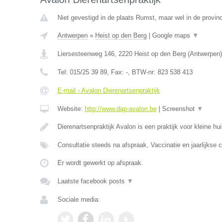
Niet gevestigd in de plaats Rumst, maar wel in de provin
Antwerpen
»
Heist op den Berg
|
Google maps
▼
Liersesteenweg 146
,
2220
Heist op den Berg
(
Antwerpen
)
Tel:
015/25 39 89
, Fax:
-
, BTW-nr:
823 538 413
E-mail › Avalon Dierenartsenpraktijk
Website:
http://www.dap-avalon.be
|
Screenshot
▼
Dierenartsenpraktijk Avalon is een praktijk voor kleine hu
Consultatie steeds na afspraak, Vaccinatie en jaarlijkse 
Er wordt gewerkt op afspraak.
Laatste facebook posts
▼
Sociale media: